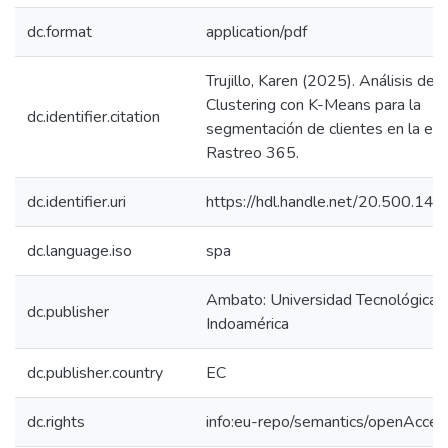
dc.format
application/pdf
Trujillo, Karen (2025). Análisis del
Clustering con K-Means para la
dc.identifier.citation
segmentación de clientes en la e
Rastreo 365.
dc.identifier.uri
https://hdl.handle.net/20.500.1
dc.language.iso
spa
Ambato: Universidad Tecnológica
dc.publisher
Indoamérica
dc.publisher.country
EC
dc.rights
info:eu-repo/semantics/openAcces