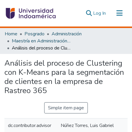
(current)
Log In
Communities & Collections
Home
Posgrado
Administración
All of DSpace
Maestría en Administración de Empresas con Mención en Innovación y Dirección Estratégica
Análisis del proceso de Clustering con K-Means para la segmentación de clientes en la empresa de Rastreo 365
Statistics
Estadísticas Externas
Análisis del proceso de Clustering
con K-Means para la segmentación
de clientes en la empresa de
Rastreo 365
Simple item page
dc.contributor.advisor
Núñez Torres, Luis Gabriel