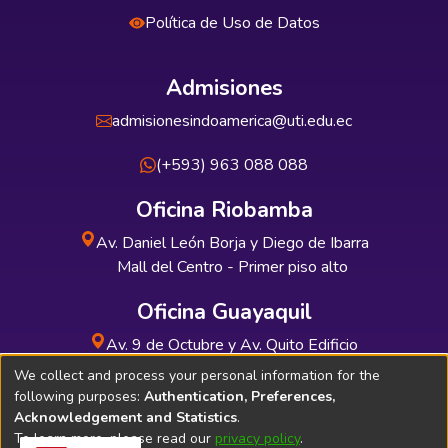
Política de Uso de Datos
Admisiones
admisionesindoamerica@uti.edu.ec
(+593) 963 088 088
Oficina Riobamba
Av. Daniel León Borja y Diego de Ibarra
Mall del Centro - Primer piso alto
Oficina Guayaquil
Av. 9 de Octubre y Av. Quito Edificio
INDUAUTO - Planta baja
We collect and process your personal information for the
following purposes:
Authentication, Preferences,
Acknowledgement and Statistics
.
To learn more, please read our
privacy policy
.