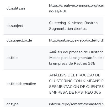
https://creativecommons.org/licen
dc.rights.uri
nc-sa/4.0/
Clustering, K-Means, Rastreo,
dc.subject
Segmentación clientes.
dc.subject.ocde
http://purl.org/pe-repo/ocde/ford#
Análisis del proceso de Clustering
dc.title
Means para la segmentación de cli
la empresa de Rastreo 365
ANÁLISIS DEL PROCESO DE
CLUSTERING CON K-MEANS PA
dc.title.alternative
SEGMENTACIÓN DE CLIENTES 
EMPRESA DE RASTREO 365
dc.type
info:eu-repo/semantics/masterThes