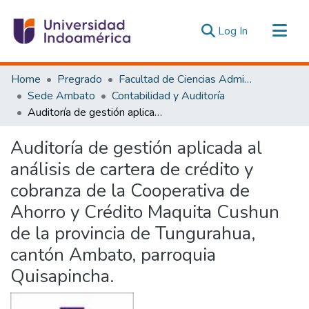
(current)
Log In
Communities & Collections
Home
Pregrado
Facultad de Ciencias Administrativas y Económicas
All of DSpace
Sede Ambato
Contabilidad y Auditoría
Auditoría de gestión aplicada al análisis de cartera de crédito y cobranza de la Cooperativa de Ahorro y Crédito Maquita Cushun de la provincia de Tungurahua, cantón Ambato, parroquia Quisapincha.
Statistics
Estadísticas Externas
Auditoría de gestión aplicada al
análisis de cartera de crédito y
cobranza de la Cooperativa de
Ahorro y Crédito Maquita Cushun
de la provincia de Tungurahua,
cantón Ambato, parroquia
Quisapincha.