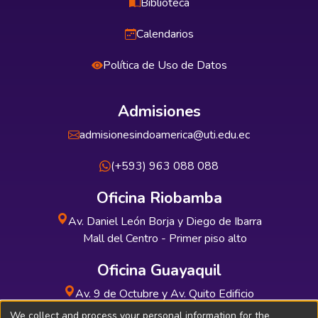
Biblioteca
Calendarios
Política de Uso de Datos
Admisiones
admisionesindoamerica@uti.edu.ec
(+593) 963 088 088
Oficina Riobamba
Av. Daniel León Borja y Diego de Ibarra
Mall del Centro - Primer piso alto
Oficina Guayaquil
Av. 9 de Octubre y Av. Quito Edificio
INDUAUTO - Planta baja
We collect and process your personal information for the