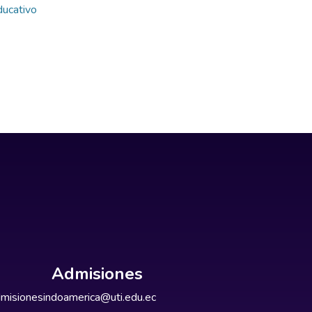
ducativo
Admisiones
misionesindoamerica@uti.edu.ec