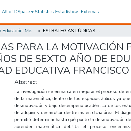
All of DSpace
Statistics
Estadísticas Externas
Maestría en Educación, Mención Innovación y Liderazgo Educativo
ESTRATEGIAS LÚDICAS PARA LA MOTIVACIÓN POR LA MATEMÁTICA EN NIÑOS DE SEXTO AÑO DE EDUCACIÓN GENERAL BÁSICA DE LA UNIDAD EDUCATIVA FRANCISCO FLOR.
CAS PARA LA MOTIVACIÓN 
ÑOS DE SEXTO AÑO DE ED
AD EDUCATIVA FRANCISCO 
Abstract
La investigación se enmarca en mejorar el proceso de e
de la matemática, dentro de los espacios áulicos ya que
desmotivación y bajo desempeño académico de los est
de adquirir y desarrollar destrezas en dicha área. El dia
permitió determinar hasta qué punto la desmotivación de
aprender matemática debilita el proceso enseñanz