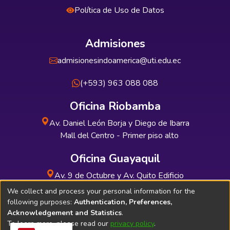
Política de Uso de Datos
Admisiones
admisionesindoamerica@uti.edu.ec
(+593) 963 088 088
Oficina Riobamba
Av. Daniel León Borja y Diego de Ibarra
Mall del Centro - Primer piso alto
Oficina Guayaquil
Av. 9 de Octubre y Av. Quito Edificio
INDUAUTO - Planta baja
We collect and process your personal information for the
following purposes:
Authentication, Preferences,
Acknowledgement and Statistics
.
To learn more, please read our
privacy policy
.