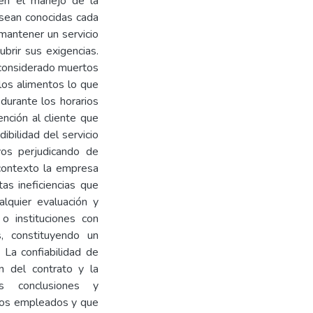
 en el manejo de la
 sean conocidas cada
mantener un servicio
ubrir sus exigencias.
considerado muertos
los alimentos lo que
durante los horarios
nción al cliente que
bilidad del servicio
vos perjudicando de
 contexto la empresa
as ineficiencias que
lquier evaluación y
o instituciones con
, constituyendo un
La confiabilidad de
n del contrato y la
s conclusiones y
los empleados y que