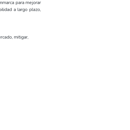
 enmarca para mejorar
ilidad a largo plazo,
rcado
,
mitigar
,