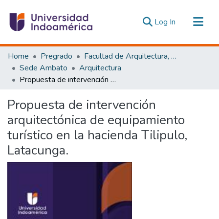
(current)
Log In
Communities & Collections
Home
Pregrado
Facultad de Arquitectura, Artes y Diseño
All of DSpace
Sede Ambato
Arquitectura
Propuesta de intervención arquitectónica de equipamiento turístico en la hacienda Tilipulo, Latacunga.
Statistics
Estadísticas Externas
Propuesta de intervención
arquitectónica de equipamiento
turístico en la hacienda Tilipulo,
Latacunga.