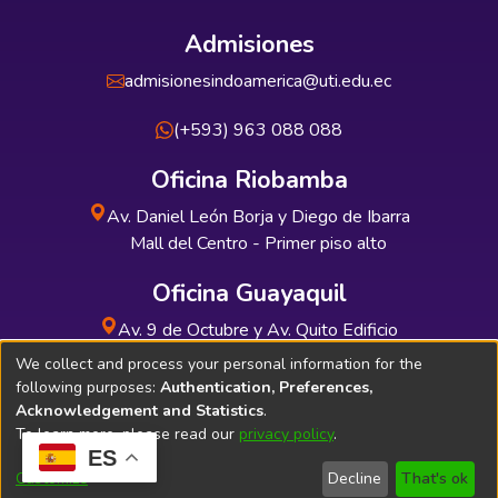
Admisiones
admisionesindoamerica@uti.edu.ec
(+593) 963 088 088
Oficina Riobamba
Av. Daniel León Borja y Diego de Ibarra
Mall del Centro - Primer piso alto
Oficina Guayaquil
Av. 9 de Octubre y Av. Quito Edificio
INDUAUTO - Planta baja
We collect and process your personal information for the
following purposes:
Authentication, Preferences,
Acknowledgement and Statistics
.
To learn more, please read our
privacy policy
.
ES
Soporte Técnico
Bibliolatino.com
Customize
Decline
That's ok