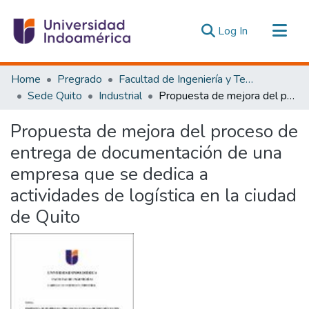
(current)
Log In
Communities & Collections
Home
Pregrado
Facultad de Ingeniería y Tecnologías de la Información y la Comunicación
All of DSpace
Sede Quito
Industrial
Propuesta de mejora del proceso de entrega de documentación de una empresa que se dedica a actividades de logística en la ciudad de Quito
Statistics
Propuesta de mejora del proceso de
Estadísticas Externas
entrega de documentación de una
empresa que se dedica a
actividades de logística en la ciudad
de Quito