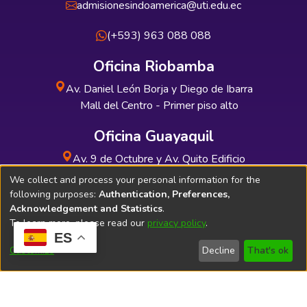
admisionesindoamerica@uti.edu.ec
(+593) 963 088 088
Oficina Riobamba
Av. Daniel León Borja y Diego de Ibarra
Mall del Centro - Primer piso alto
Oficina Guayaquil
Av. 9 de Octubre y Av. Quito Edificio
INDUAUTO - Planta baja
We collect and process your personal information for the
following purposes:
Authentication, Preferences,
Acknowledgement and Statistics
.
To learn more, please read our
privacy policy
.
ES
Soporte Técnico
Bibliolatino.com
Customize
Decline
That's ok