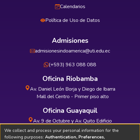
Calendarios
Política de Uso de Datos
Admisiones
admisionesindoamerica@uti.edu.ec
(+593) 963 088 088
Oficina Riobamba
Av. Daniel León Borja y Diego de Ibarra
Mall del Centro - Primer piso alto
Oficina Guayaquil
Av. 9 de Octubre y Av. Quito Edificio
INDUAUTO - Planta baja
We collect and process your personal information for the
following purposes:
Authentication, Preferences,