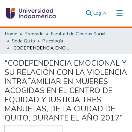
(current)
Log In
Communities & Collections
Home
Pregrado
Facultad de Ciencias Sociales y Humanas
All of DSpace
Sede Quito
Psicología
“CODEPENDENCIA EMOCIONAL Y SU RELACIÓN CON LA VIOLENCIA INTRAFAMILIAR EN MUJERES ACOGIDAS EN EL CENTRO DE EQUIDAD Y JUSTICIA TRES MANUELAS, DE LA CIUDAD DE QUITO, DURANTE EL AÑO 2017”
Statistics
Estadísticas Externas
“CODEPENDENCIA EMOCIONAL Y
SU RELACIÓN CON LA VIOLENCIA
INTRAFAMILIAR EN MUJERES
ACOGIDAS EN EL CENTRO DE
EQUIDAD Y JUSTICIA TRES
MANUELAS, DE LA CIUDAD DE
QUITO, DURANTE EL AÑO 2017”