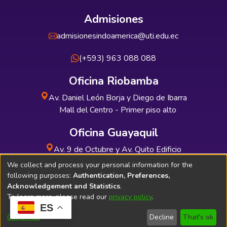
Admisiones
admisionesindoamerica@uti.edu.ec
(+593) 963 088 088
Oficina Riobamba
Av. Daniel León Borja y Diego de Ibarra
Mall del Centro - Primer piso alto
Oficina Guayaquil
Av. 9 de Octubre y Av. Quito Edificio
INDUAUTO - Planta baja
We collect and process your personal information for the
following purposes:
Authentication, Preferences,
Acknowledgement and Statistics
.
To learn more, please read our
privacy policy
.
ES
Soporte Técnico
Bibliolatino.com
Customize
Decline
That's ok