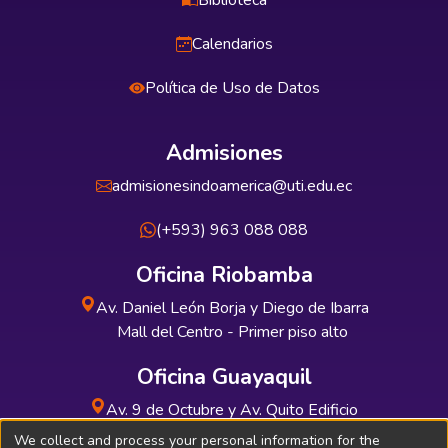
Biblioteca
Calendarios
Política de Uso de Datos
Admisiones
admisionesindoamerica@uti.edu.ec
(+593) 963 088 088
Oficina Riobamba
Av. Daniel León Borja y Diego de Ibarra
Mall del Centro - Primer piso alto
Oficina Guayaquil
Av. 9 de Octubre y Av. Quito Edificio
INDUAUTO - Planta baja
We collect and process your personal information for the