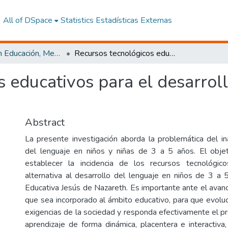
All of DSpace
Statistics
Estadísticas Externas
Maestría en Educación, Mención Innovación y Liderazgo Educativo
Recursos tecnológicos educativos para el desarrollo del lenguaje en niños de 3 a 5 años.
 educativos para el desarroll
Abstract
La presente investigación aborda la problemática del i
del lenguaje en niños y niñas de 3 a 5 años. El objet
establecer la incidencia de los recursos tecnológi
alternativa al desarrollo del lenguaje en niños de 3 a
Educativa Jesús de Nazareth. Es importante ante el avanc
que sea incorporado al ámbito educativo, para que evoluc
exigencias de la sociedad y responda efectivamente el 
aprendizaje de forma dinámica, placentera e interactiva