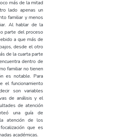
 poco más de la mitad
otro lado apenas un
nto familiar y menos
iar. Al hablar de la
mo parte del proceso
 debido a que más de
bajos, desde el otro
ás de la cuarta parte
encuentra dentro de
no familiar no tienen
ón es notable. Para
ue el funcionamiento
decir son variables
vas de análisis y el
cultades de atención
anteó una guía de
la atención de los
focalización que es
rnadas académicas.