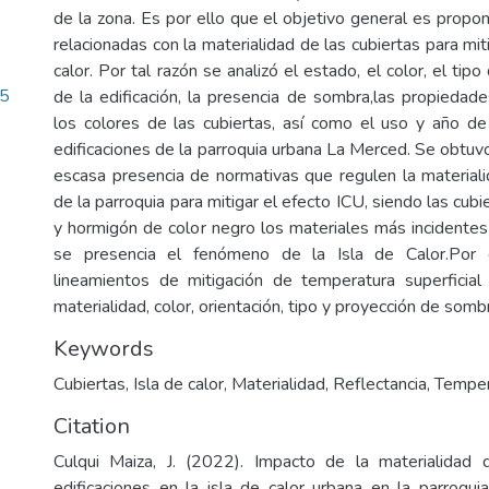
de la zona. Es por ello que el objetivo general es prop
relacionadas con la materialidad de las cubiertas para miti
calor. Por tal razón se analizó el estado, el color, el tipo 
05
de la edificación, la presencia de sombra,las propiedade
los colores de las cubiertas, así como el uso y año de
edificaciones de la parroquia urbana La Merced. Se obtuv
escasa presencia de normativas que regulen la materiali
de la parroquia para mitigar el efecto ICU, siendo las cubi
y hormigón de color negro los materiales más incidente
se presencia el fenómeno de la Isla de Calor.Por
lineamientos de mitigación de temperatura superficial
materialidad, color, orientación, tipo y proyección de somb
Keywords
Cubiertas
,
Isla de calor
,
Materialidad
,
Reflectancia
,
Tempera
Citation
Culqui Maiza, J. (2022). Impacto de la materialidad 
edificaciones en la isla de calor urbana en la parroqu