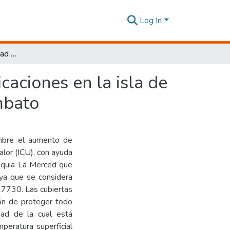
Log In
Impacto de la materialidad de las cubiertas de edificaciones en la isla de calor urbana en la parroquia La Merced, cantón Ambato
caciones en la isla de
mbato
ombre el aumento de
alor (ICU), con ayuda
oquia La Merced que
Cya que se considera
27730. Las cubiertas
ión de proteger todo
dad de la cual está
peratura superficial