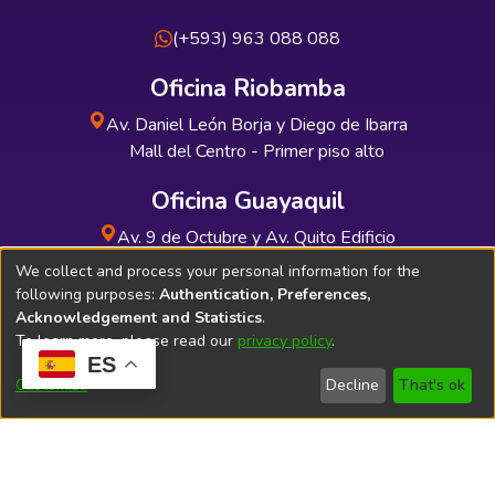
(+593) 963 088 088
Oficina Riobamba
Av. Daniel León Borja y Diego de Ibarra
Mall del Centro - Primer piso alto
Oficina Guayaquil
Av. 9 de Octubre y Av. Quito Edificio
INDUAUTO - Planta baja
We collect and process your personal information for the
following purposes:
Authentication, Preferences,
Acknowledgement and Statistics
.
To learn more, please read our
privacy policy
.
ES
Soporte Técnico
Bibliolatino.com
Customize
Decline
That's ok