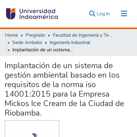
(current)
Log In
Communities & Collections
Home
Pregrado
Facultad de Ingeniería y Tecnologías de la Información y la Comunicación
All of DSpace
Sede Ambato
Ingeniería Industrial
Implantación de un sistema de gestión ambiental basado en los requisitos de la norma iso 14001:2015 para la Empresa Mickos Ice Cream de la Ciudad de Riobamba.
Statistics
Estadísticas Externas
Implantación de un sistema de
gestión ambiental basado en los
requisitos de la norma iso
14001:2015 para la Empresa
Mickos Ice Cream de la Ciudad de
Riobamba.