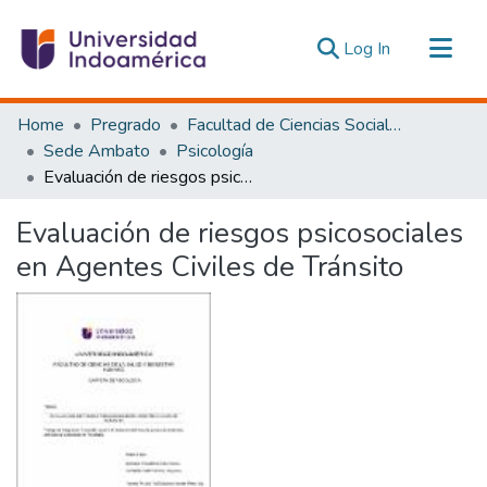
(current)
Log In
Communities & Collections
Home
Pregrado
Facultad de Ciencias Sociales y Humanas
All of DSpace
Sede Ambato
Psicología
Evaluación de riesgos psicosociales en Agentes Civiles de Tránsito
Statistics
Estadísticas Externas
Evaluación de riesgos psicosociales
en Agentes Civiles de Tránsito