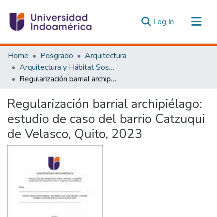
(current)
Log In
Communities & Collections
Home
Posgrado
Arquitectura
All of DSpace
Arquitectura y Hábitat Sostenible
Regularización barrial archipiélago: estudio de caso del barrio Catzuqui de Velasco, Quito, 2023
Statistics
Estadísticas Externas
Regularización barrial archipiélago:
estudio de caso del barrio Catzuqui
de Velasco, Quito, 2023