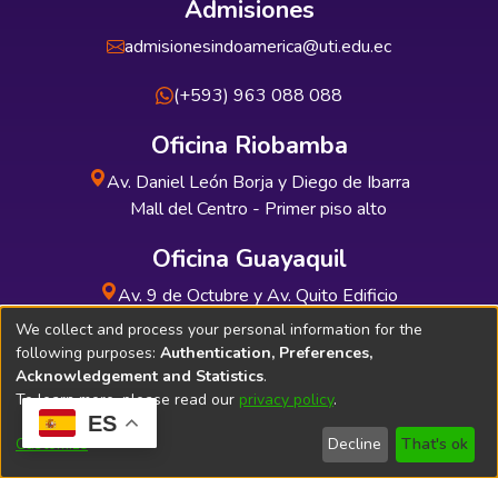
Admisiones
admisionesindoamerica@uti.edu.ec
(+593) 963 088 088
Oficina Riobamba
Av. Daniel León Borja y Diego de Ibarra
Mall del Centro - Primer piso alto
Oficina Guayaquil
Av. 9 de Octubre y Av. Quito Edificio
INDUAUTO - Planta baja
We collect and process your personal information for the
following purposes:
Authentication, Preferences,
Acknowledgement and Statistics
.
To learn more, please read our
privacy policy
.
ES
Soporte Técnico
Bibliolatino.com
Customize
Decline
That's ok