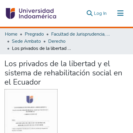
(current)
Log In
Communities & Collections
Home
Pregrado
Facultad de Jurisprudencia, Ciencias Políticas y Económicas
All of DSpace
Sede Ambato
Derecho
Los privados de la libertad y el sistema de rehabilitación social en el Ecuador
Statistics
Estadísticas Externas
Los privados de la libertad y el
sistema de rehabilitación social en
el Ecuador