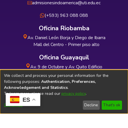
admisionesindoamerica@uti.edu.ec
(+593) 963 088 088
Oficina Riobamba
Av. Daniel León Borja y Diego de Ibarra
Mall del Centro - Primer piso alto
Oficina Guayaquil
Av. 9 de Octubre y Av. Quito Edificio
INDUAUTO - Planta baja
We collect and process your personal information for the
following purposes:
Authentication, Preferences,
Acknowledgement and Statistics
.
To learn more, please read our
privacy policy
.
ES
Soporte Técnico
Bibliolatino.com
Customize
Decline
That's ok