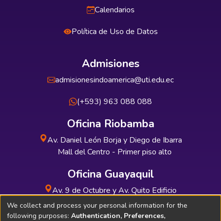
Calendarios
Política de Uso de Datos
Admisiones
admisionesindoamerica@uti.edu.ec
(+593) 963 088 088
Oficina Riobamba
Av. Daniel León Borja y Diego de Ibarra
Mall del Centro - Primer piso alto
Oficina Guayaquil
Av. 9 de Octubre y Av. Quito Edificio
INDUAUTO - Planta baja
We collect and process your personal information for the
following purposes:
Authentication, Preferences,