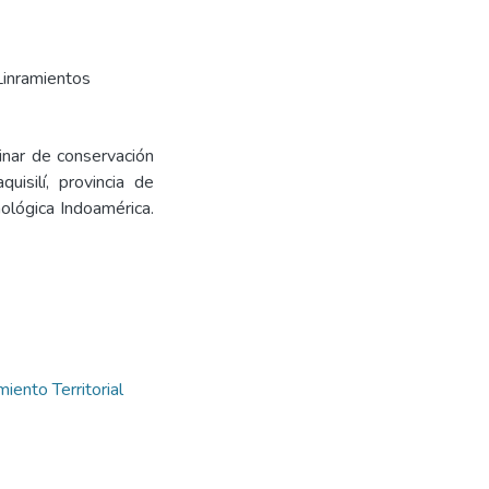
Linramientos
inar de conservación
uisilí, provincia de
ológica Indoamérica.
iento Territorial