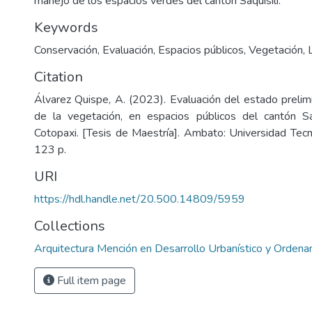
manejo de los espacios verdes del cantón Saquisilí.
Keywords
Conservación
,
Evaluación
,
Espacios públicos
,
Vegetación
,
Citation
Álvarez Quispe, A. (2023). Evaluación del estado prelim
de la vegetación, en espacios públicos del cantón Saq
Cotopaxi. [Tesis de Maestría]. Ambato: Universidad Tecn
123 p.
URI
https://hdl.handle.net/20.500.14809/5959
Collections
Arquitectura Mención en Desarrollo Urbanístico y Ordenam
Full item page