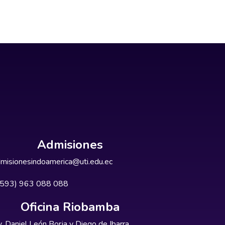
Admisiones
misionesindoamerica@uti.edu.ec
+593) 963 088 088
Oficina Riobamba
. Daniel León Borja y Diego de Ibarra