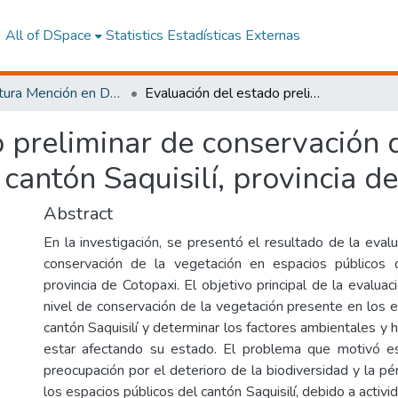
All of DSpace
Statistics
Estadísticas Externas
Arquitectura Mención en Desarrollo Urbanístico y Ordenamiento Territorial
Evaluación del estado preliminar de conservación de la vegetación, en espacios públicos del cantón Saquisilí, provincia de Cotopaxi.
 preliminar de conservación d
cantón Saquisilí, provincia d
Abstract
En la investigación, se presentó el resultado de la eval
conservación de la vegetación en espacios públicos de
provincia de Cotopaxi. El objetivo principal de la evaluac
nivel de conservación de la vegetación presente en los e
cantón Saquisilí y determinar los factores ambientales 
estar afectando su estado. El problema que motivó es
preocupación por el deterioro de la biodiversidad y la pé
los espacios públicos del cantón Saquisilí, debido a act