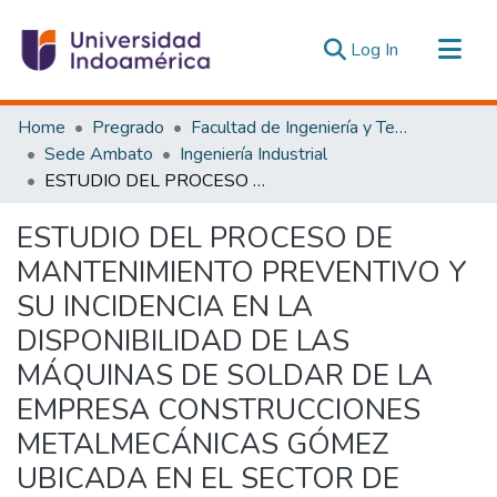
(current)
Log In
Communities & Collections
Home
Pregrado
Facultad de Ingeniería y Tecnologías de la Información y la Comunicación
All of DSpace
Sede Ambato
Ingeniería Industrial
ESTUDIO DEL PROCESO DE MANTENIMIENTO PREVENTIVO Y SU INCIDENCIA EN LA DISPONIBILIDAD DE LAS MÁQUINAS DE SOLDAR DE LA EMPRESA CONSTRUCCIONES METALMECÁNICAS GÓMEZ UBICADA EN EL SECTOR DE TABABELA – QUITO
Statistics
Estadísticas Externas
ESTUDIO DEL PROCESO DE
MANTENIMIENTO PREVENTIVO Y
SU INCIDENCIA EN LA
DISPONIBILIDAD DE LAS
MÁQUINAS DE SOLDAR DE LA
EMPRESA CONSTRUCCIONES
METALMECÁNICAS GÓMEZ
UBICADA EN EL SECTOR DE