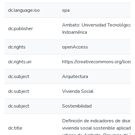
dc.language.iso
spa
Ambato: Universidad Tecnológica
dc.publisher
Indoamérica
dc.rights
openAccess
dc.rights.uri
https://creativecommons.org/licens
dc.subject
Arquitectura
dc.subject
Vivienda Social
dc.subject
Sostenibilidad
Definición de indicadores de diseño
dc.title
vivienda social sostenible aplicada 