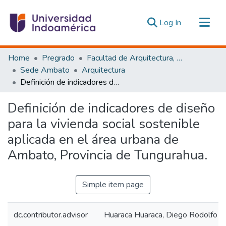
(current)
Log In
Communities & Collections
Home
Pregrado
Facultad de Arquitectura, Artes y Diseño
All of DSpace
Sede Ambato
Arquitectura
Definición de indicadores de diseño para la vivienda social sostenible aplicada en el área urbana de Ambato, Provincia de Tungurahua.
Statistics
Estadísticas Externas
Definición de indicadores de diseño
para la vivienda social sostenible
aplicada en el área urbana de
Ambato, Provincia de Tungurahua.
Simple item page
dc.contributor.advisor
Huaraca Huaraca, Diego Rodolfo