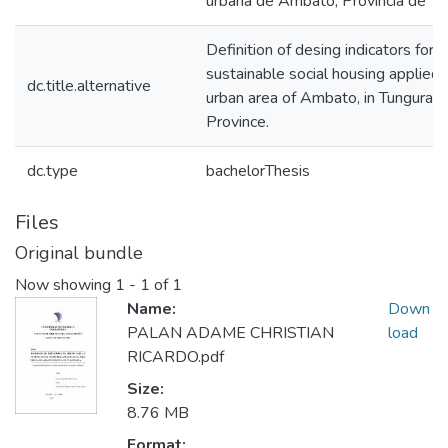
urbana de Ambato, Provincia de Tu
Definition of desing indicators for t
sustainable social housing applied 
dc.title.alternative
urban area of Ambato, in Tungurah
Province.
dc.type
bachelorThesis
Files
Original bundle
Now showing
1 - 1 of 1
Name:
Down
PALAN ADAME CHRISTIAN
load
RICARDO.pdf
Size:
8.76 MB
Format: