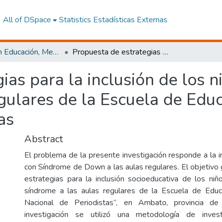
All of DSpace
Statistics
Estadísticas Externas
Maestría en Educación, Mención Innovación y Liderazgo Educativo
Propuesta de estrategias para la inclusión de los niños con síndrome de Down de las aulas regulares de la Escuela de Educación Básica Unión Nacional de Periodistas
ias para la inclusión de los 
gulares de la Escuela de Edu
as
Abstract
El problema de la presente investigación responde a la i
con Síndrome de Down a las aulas regulares. El objetivo 
estrategias para la inclusión socioeducativa de los ni
síndrome a las aulas regulares de la Escuela de Educ
Nacional de Periodistas”, en Ambato, provincia de
investigación se utilizó una metodología de investi