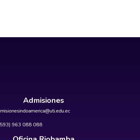
Admisiones
misionesindoamerica@uti.edu.ec
+593) 963 088 088
Oficina Riobamba