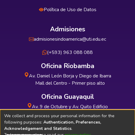
Política de Uso de Datos
Admisiones
admisionesindoamerica@uti.edu.ec
(+593) 963 088 088
Oficina Riobamba
Av. Daniel León Borja y Diego de Ibarra
Mall del Centro - Primer piso alto
Oficina Guayaquil
Av. 9 de Octubre y Av. Quito Edificio
INDUAUTO - Planta baja
We collect and process your personal information for the
following purposes:
Authentication, Preferences,
Acknowledgement and Statistics
.
To learn more, please read our
privacy policy
.