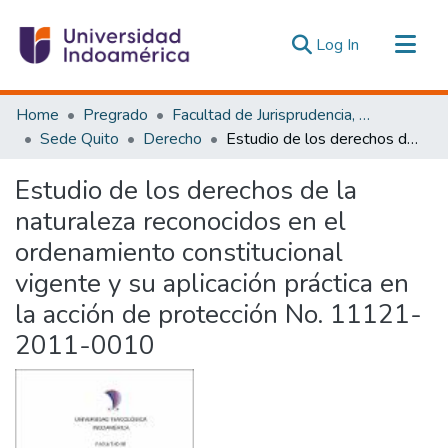
(current)
Log In
Communities & Collections
Home
Pregrado
Facultad de Jurisprudencia, Ciencias Políticas y Económicas
All of DSpace
Sede Quito
Derecho
Estudio de los derechos de la naturaleza reconocidos en el ordenamiento constitucional vigente y su aplicación práctica en la acción de protección No. 11121-2011-0010
Statistics
Estudio de los derechos de la
Estadísticas Externas
naturaleza reconocidos en el
ordenamiento constitucional
vigente y su aplicación práctica en
la acción de protección No. 11121-
2011-0010