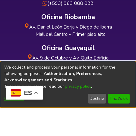
(+593) 963 088 088
Oficina Riobamba
Av. Daniel León Borja y Diego de Ibarra
Mall del Centro - Primer piso alto
Oficina Guayaquil
Av. 9 de Octubre y Av. Quito Edificio
INDUAUTO - Planta baja
We collect and process your personal information for the
following purposes:
Authentication, Preferences,
Acknowledgement and Statistics
.
To learn more, please read our
privacy policy
.
ES
Soporte Técnico
Bibliolatino.com
Customize
Decline
That's ok