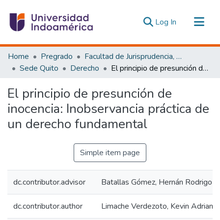
(current)
Log In
Communities & Collections
Home
Pregrado
Facultad de Jurisprudencia, Ciencias Políticas y Económicas
All of DSpace
Sede Quito
Derecho
El principio de presunción de inocencia: Inobservancia práctica de un derecho fundamental
Statistics
El principio de presunción de
Estadísticas Externas
inocencia: Inobservancia práctica de
un derecho fundamental
Simple item page
dc.contributor.advisor
Batallas Gómez, Hernán Rodrigo
dc.contributor.author
Limache Verdezoto, Kevin Adrian