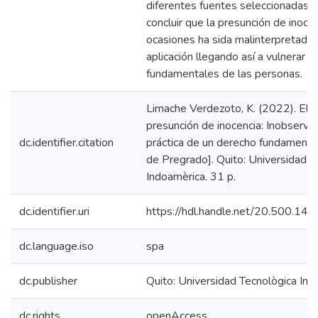
diferentes fuentes seleccionadas 
concluir que la presunción de inoce
ocasiones ha sida malinterpretada 
aplicación llegando así a vulnerar 
fundamentales de las personas.
Limache Verdezoto, K. (2022). El pr
presunción de inocencia: Inobserva
dc.identifier.citation
práctica de un derecho fundamental
de Pregrado]. Quito: Universidad T
Indoamèrica. 31 p.
dc.identifier.uri
https://hdl.handle.net/20.500.1
dc.language.iso
spa
dc.publisher
Quito: Universidad Tecnològica In
dc.rights
openAccess