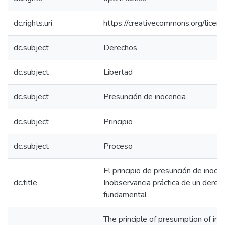
dc.rights.uri
https://creativecommons.org/licens
dc.subject
Derechos
dc.subject
Libertad
dc.subject
Presunción de inocencia
dc.subject
Principio
dc.subject
Proceso
El principio de presunción de inocen
dc.title
Inobservancia práctica de un derec
fundamental
The principle of presumption of inn