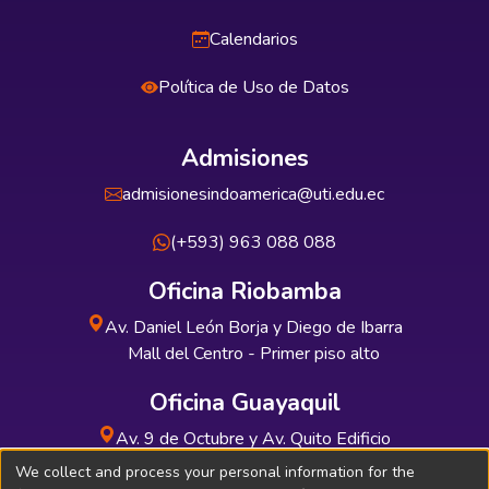
Calendarios
Política de Uso de Datos
Admisiones
admisionesindoamerica@uti.edu.ec
(+593) 963 088 088
Oficina Riobamba
Av. Daniel León Borja y Diego de Ibarra
Mall del Centro - Primer piso alto
Oficina Guayaquil
Av. 9 de Octubre y Av. Quito Edificio
INDUAUTO - Planta baja
We collect and process your personal information for the