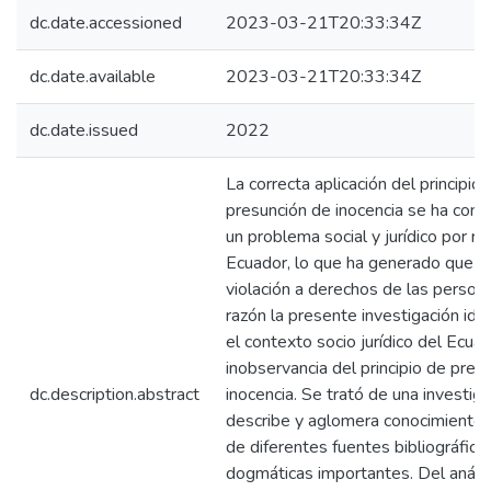
dc.date.accessioned
2023-03-21T20:33:34Z
dc.date.available
2023-03-21T20:33:34Z
dc.date.issued
2022
La correcta aplicación del principio 
presunción de inocencia se ha conv
un problema social y jurídico por re
Ecuador, lo que ha generado que e
violación a derechos de las persona
razón la presente investigación iden
el contexto socio jurídico del Ecuad
inobservancia del principio de pres
dc.description.abstract
inocencia. Se trató de una investig
describe y aglomera conocimientos
de diferentes fuentes bibliográfica
dogmáticas importantes. Del anális