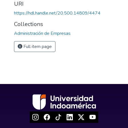
URI
https://hdl.handle.net/20.500.14809/4474
Collections
Administración de Empresas
Full item page