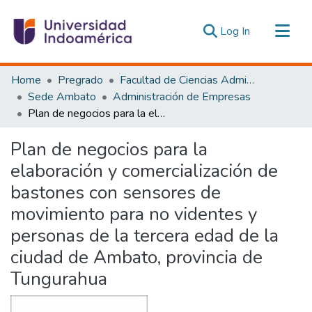
(current)
Log In
Communities & Collections
Home
Pregrado
Facultad de Ciencias Administrativas y Económicas
All of DSpace
Sede Ambato
Administración de Empresas
Plan de negocios para la elaboración y comercialización de bastones con sensores de movimiento para no videntes y personas de la tercera edad de la ciudad de Ambato, provincia de Tungurahua
Statistics
Estadísticas Externas
Plan de negocios para la
elaboración y comercialización de
bastones con sensores de
movimiento para no videntes y
personas de la tercera edad de la
ciudad de Ambato, provincia de
Tungurahua