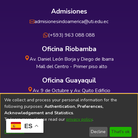
Admisiones
admisionesindoamerica@uti.edu.ec
(+593) 963 088 088
Oficina Riobamba
Av. Daniel León Borja y Diego de Ibarra
Mall del Centro - Primer piso alto
Oficina Guayaquil
Av. 9 de Octubre y Av. Quito Edificio
INDUAUTO - Planta baja
We collect and process your personal information for the
following purposes:
Authentication, Preferences,
Acknowledgement and Statistics
.
To learn more, please read our
privacy policy
.
ES
Soporte Técnico
Bibliolatino.com
Customize
Decline
That's ok