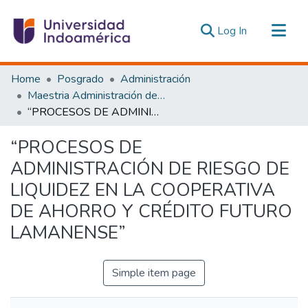
(current)
Log In
Communities & Collections
Home
Posgrado
Administración
All of DSpace
Maestria Administración de las Organizaciones de la Economía Social y Solidaria
“PROCESOS DE ADMINISTRACIÓN DE RIESGO DE LIQUIDEZ EN LA COOPERATIVA DE AHORRO Y CRÉDITO FUTURO LAMANENSE”
Statistics
Estadísticas Externas
“PROCESOS DE
ADMINISTRACIÓN DE RIESGO DE
LIQUIDEZ EN LA COOPERATIVA
DE AHORRO Y CRÉDITO FUTURO
LAMANENSE”
Simple item page