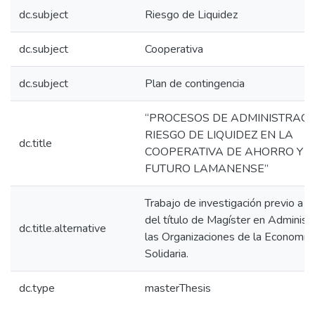
dc.subject
Riesgo de Liquidez
dc.subject
Cooperativa
dc.subject
Plan de contingencia
“PROCESOS DE ADMINISTRACI
RIESGO DE LIQUIDEZ EN LA
dc.title
COOPERATIVA DE AHORRO Y C
FUTURO LAMANENSE”
Trabajo de investigación previo a l
del título de Magíster en Administ
dc.title.alternative
las Organizaciones de la Economía 
Solidaria.
dc.type
masterThesis