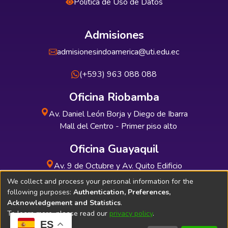
Política de Uso de Datos
Admisiones
admisionesindoamerica@uti.edu.ec
(+593) 963 088 088
Oficina Riobamba
Av. Daniel León Borja y Diego de Ibarra
Mall del Centro - Primer piso alto
Oficina Guayaquil
Av. 9 de Octubre y Av. Quito Edificio
INDUAUTO - Planta baja
We collect and process your personal information for the
following purposes:
Authentication, Preferences,
Acknowledgement and Statistics
.
To learn more, please read our
privacy policy
.
ES
Soporte Técnico
Bibliolatino.com