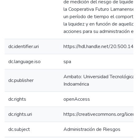
de medición del riesgo de liquidez 
la Cooperativa Futuro Lamanense, 
un período de tiempo el comporta
la liquidez y en función de aquello,
acciones para su administración efic
dc.identifier.uri
https://hdl.handle.net/20.500.14
dc.language.iso
spa
Ambato: Universidad Tecnológica
dc.publisher
Indoamérica
dc.rights
openAccess
dc.rights.uri
https://creativecommons.org/licens
dc.subject
Administración de Riesgos