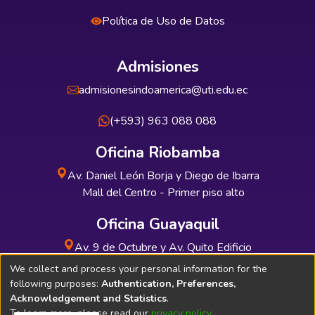
Política de Uso de Datos
Admisiones
admisionesindoamerica@uti.edu.ec
(+593) 963 088 088
Oficina Riobamba
Av. Daniel León Borja y Diego de Ibarra
Mall del Centro - Primer piso alto
Oficina Guayaquil
Av. 9 de Octubre y Av. Quito Edificio
INDUAUTO - Planta baja
We collect and process your personal information for the
following purposes:
Authentication, Preferences,
Acknowledgement and Statistics
.
To learn more, please read our
privacy policy
.