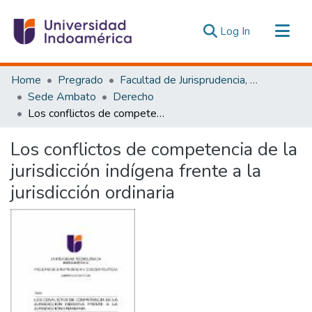
(current)
Log In
Communities & Collections
Home
Pregrado
Facultad de Jurisprudencia, Ciencias Políticas y Económicas
All of DSpace
Sede Ambato
Derecho
Los conflictos de competencia de la jurisdicción indígena frente a la jurisdicción ordinaria
Statistics
Estadísticas Externas
Los conflictos de competencia de la
jurisdicción indígena frente a la
jurisdicción ordinaria