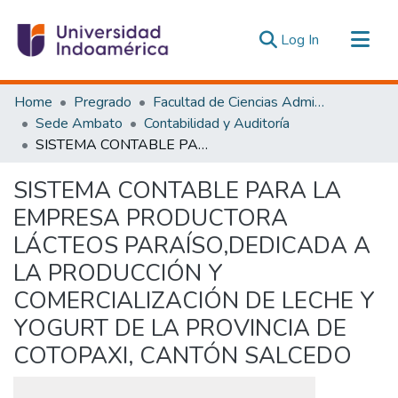
(current)
Log In
Communities & Collections
Home
Pregrado
Facultad de Ciencias Administrativas y Económicas
All of DSpace
Sede Ambato
Contabilidad y Auditoría
SISTEMA CONTABLE PARA LA EMPRESA PRODUCTORA LÁCTEOS PARAÍSO,DEDICADA A LA PRODUCCIÓN Y COMERCIALIZACIÓN DE LECHE Y YOGURT DE LA PROVINCIA DE COTOPAXI, CANTÓN SALCEDO
Statistics
Estadísticas Externas
SISTEMA CONTABLE PARA LA
EMPRESA PRODUCTORA
LÁCTEOS PARAÍSO,DEDICADA A
LA PRODUCCIÓN Y
COMERCIALIZACIÓN DE LECHE Y
YOGURT DE LA PROVINCIA DE
COTOPAXI, CANTÓN SALCEDO