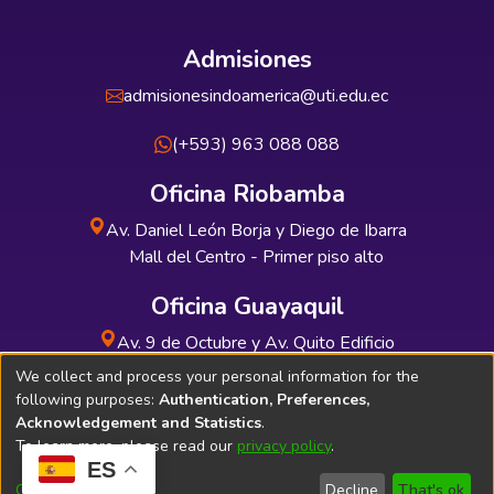
Admisiones
admisionesindoamerica@uti.edu.ec
(+593) 963 088 088
Oficina Riobamba
Av. Daniel León Borja y Diego de Ibarra
Mall del Centro - Primer piso alto
Oficina Guayaquil
Av. 9 de Octubre y Av. Quito Edificio
INDUAUTO - Planta baja
We collect and process your personal information for the
following purposes:
Authentication, Preferences,
Acknowledgement and Statistics
.
To learn more, please read our
privacy policy
.
ES
Soporte Técnico
Bibliolatino.com
Customize
Decline
That's ok