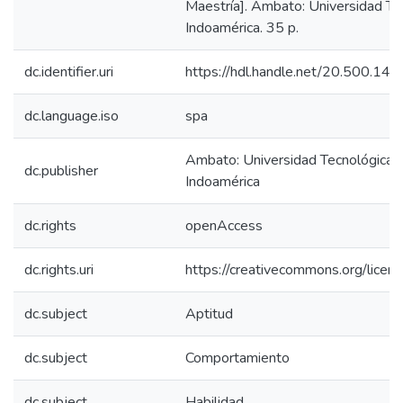
Maestría]. Ambato: Universidad Te
Indoamérica. 35 p.
dc.identifier.uri
https://hdl.handle.net/20.500.1
dc.language.iso
spa
Ambato: Universidad Tecnológica
dc.publisher
Indoamérica
dc.rights
openAccess
dc.rights.uri
https://creativecommons.org/licens
dc.subject
Aptitud
dc.subject
Comportamiento
dc.subject
Habilidad