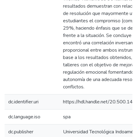
resultados demuestran con relación
de resolución que mayormente utili
estudiantes el compromiso (compar
29%, haciendo énfasis que se det
frente a la situación. Se concluye q
encontró una correlación inversam
proporcional entre ambos instrume
base a los resultados obtenidos, s
talleres con el objetivo de mejorar 
regulación emocional fomentando l
autonomía de una adecuada resolu
conflictos.
dc.identifier.uri
https://hdl.handle.net/20.500.1
dc.language.iso
spa
dc.publisher
Universidad Tecnológica Indoaméri