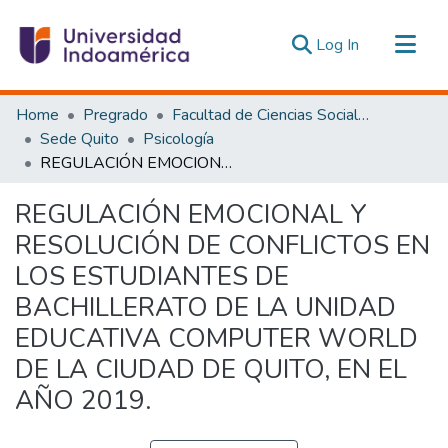
(current)
Log In
Communities & Collections
Home
Pregrado
Facultad de Ciencias Sociales y Humanas
All of DSpace
Sede Quito
Psicología
REGULACIÓN EMOCIONAL Y RESOLUCIÓN DE CONFLICTOS EN LOS ESTUDIANTES DE BACHILLERATO DE LA UNIDAD EDUCATIVA COMPUTER WORLD DE LA CIUDAD DE QUITO, EN EL AÑO 2019.
Statistics
Estadísticas Externas
REGULACIÓN EMOCIONAL Y
RESOLUCIÓN DE CONFLICTOS EN
LOS ESTUDIANTES DE
BACHILLERATO DE LA UNIDAD
EDUCATIVA COMPUTER WORLD
DE LA CIUDAD DE QUITO, EN EL
AÑO 2019.