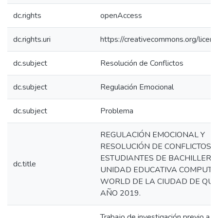
dc.rights
openAccess
dc.rights.uri
https://creativecommons.org/licens
dc.subject
Resolución de Conflictos
dc.subject
Regulación Emocional
dc.subject
Problema
REGULACIÓN EMOCIONAL Y
RESOLUCIÓN DE CONFLICTOS E
ESTUDIANTES DE BACHILLERA
dc.title
UNIDAD EDUCATIVA COMPUTE
WORLD DE LA CIUDAD DE QUIT
AÑO 2019.
Trabajo de investigación previo a l