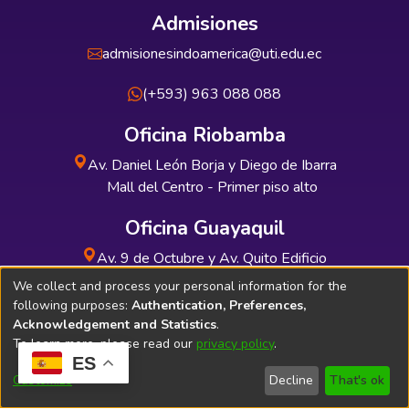
Admisiones
admisionesindoamerica@uti.edu.ec
(+593) 963 088 088
Oficina Riobamba
Av. Daniel León Borja y Diego de Ibarra
Mall del Centro - Primer piso alto
Oficina Guayaquil
Av. 9 de Octubre y Av. Quito Edificio
INDUAUTO - Planta baja
We collect and process your personal information for the
following purposes:
Authentication, Preferences,
Acknowledgement and Statistics
.
To learn more, please read our
privacy policy
.
ES
Soporte Técnico
Bibliolatino.com
Customize
Decline
That's ok