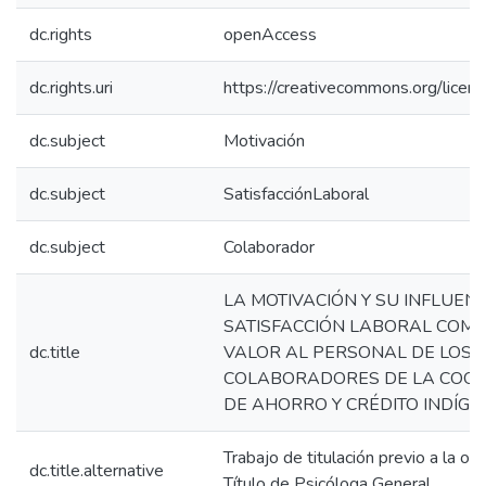
dc.rights
openAccess
dc.rights.uri
https://creativecommons.org/licens
dc.subject
Motivación
dc.subject
SatisfacciónLaboral
dc.subject
Colaborador
LA MOTIVACIÓN Y SU INFLUENC
SATISFACCIÓN LABORAL COMO
dc.title
VALOR AL PERSONAL DE LOS
COLABORADORES DE LA COOP
DE AHORRO Y CRÉDITO INDÍGE
Trabajo de titulación previo a la ob
dc.title.alternative
Título de Psicóloga General