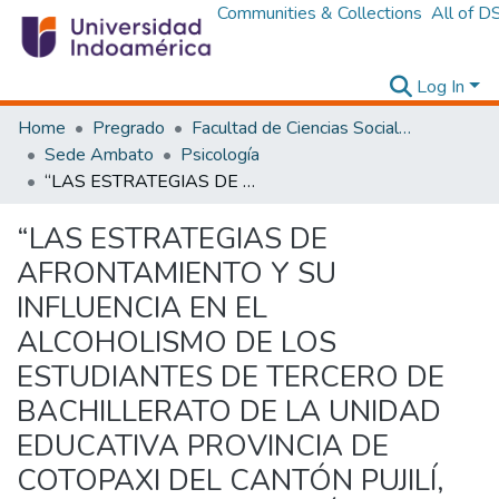
Communities & Collections
All of D
Log In
Home
Pregrado
Facultad de Ciencias Sociales y Humanas
Sede Ambato
Psicología
“LAS ESTRATEGIAS DE AFRONTAMIENTO Y SU INFLUENCIA EN EL ALCOHOLISMO DE LOS ESTUDIANTES DE TERCERO DE BACHILLERATO DE LA UNIDAD EDUCATIVA PROVINCIA DE COTOPAXI DEL CANTÓN PUJILÍ, EN EL PERIODO ACADÉMICO SEPTIEMBRE 2017 JUNIO 2018”
“LAS ESTRATEGIAS DE
AFRONTAMIENTO Y SU
INFLUENCIA EN EL
ALCOHOLISMO DE LOS
ESTUDIANTES DE TERCERO DE
BACHILLERATO DE LA UNIDAD
EDUCATIVA PROVINCIA DE
COTOPAXI DEL CANTÓN PUJILÍ,