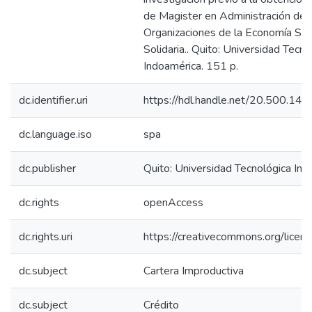
de Magister en Administración de 
Organizaciones de la Economía Soci
Solidaria.. Quito: Universidad Tecno
Indoamérica. 151 p.
dc.identifier.uri
https://hdl.handle.net/20.500.1
dc.language.iso
spa
dc.publisher
Quito: Universidad Tecnológica In
dc.rights
openAccess
dc.rights.uri
https://creativecommons.org/licens
dc.subject
Cartera Improductiva
dc.subject
Crédito