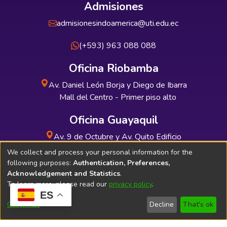
Admisiones
admisionesindoamerica@uti.edu.ec
(+593) 963 088 088
Oficina Riobamba
Av. Daniel León Borja y Diego de Ibarra
Mall del Centro - Primer piso alto
Oficina Guayaquil
Av. 9 de Octubre y Av. Quito Edificio
INDUAUTO - Planta baja
We collect and process your personal information for the
following purposes:
Authentication, Preferences,
Acknowledgement and Statistics
.
To learn more, please read our
privacy policy
.
ES
Soporte Técnico
Bibliolatino.com
Customize
Decline
That's ok