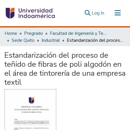
(current)
Log In
Communities & Collections
Home
Pregrado
Facultad de Ingeniería y Tecnologías de la Información y la Comunicación
All of DSpace
Sede Quito
Industrial
Estandarización del proceso de teñido de fibras de poli algodón en el área de tintorería de una empresa textil
Statistics
Estandarización del proceso de
Estadísticas Externas
teñido de fibras de poli algodón en
el área de tintorería de una empresa
textil