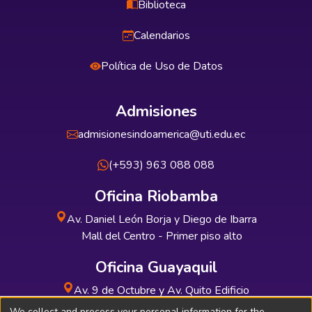
Biblioteca
Calendarios
Política de Uso de Datos
Admisiones
admisionesindoamerica@uti.edu.ec
(+593) 963 088 088
Oficina Riobamba
Av. Daniel León Borja y Diego de Ibarra
Mall del Centro - Primer piso alto
Oficina Guayaquil
Av. 9 de Octubre y Av. Quito Edificio
INDUAUTO - Planta baja
We collect and process your personal information for the