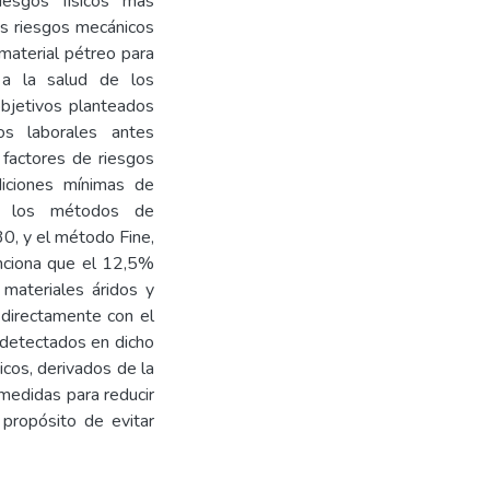
iesgos físicos más
los riesgos mecánicos
 material pétreo para
n a la salud de los
objetivos planteados
os laborales antes
s factores de riesgos
diciones mínimas de
do los métodos de
30, y el método Fine,
enciona que el 12,5%
materiales áridos y
 directamente con el
o detectados en dicho
cos, derivados de la
 medidas para reducir
propósito de evitar