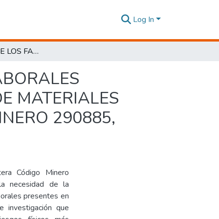
Log In
EVALUACIÓN DE LOS FACTORES DE RIESGOS LABORALES PRESENTES EN EL PROCESO DE PRODUCCIÓN DE MATERIALES ÁRIDOS Y PÉTREOS EN LA CANTERA CÓDIGO MINERO 290885, UBICADO EN EL CANTÓN LATACUNGA
LABORALES
DE MATERIALES
INERO 290885,
ntera Código Minero
la necesidad de la
aborales presentes en
de investigación que