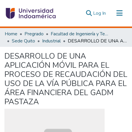
(current)
Log In
Communities & Collections
Home
Pregrado
Facultad de Ingeniería y Tecnologías de la Información y la Comunicación
All of DSpace
Sede Quito
Industrial
DESARROLLO DE UNA APLICACIÓN MÓVIL PARA EL PROCESO DE RECAUDACIÓN DEL USO DE LA VÍA PÚBLICA PARA EL ÁREA FINANCIERA DEL GADM PASTAZA
Statistics
DESARROLLO DE UNA
Estadísticas Externas
APLICACIÓN MÓVIL PARA EL
PROCESO DE RECAUDACIÓN DEL
USO DE LA VÍA PÚBLICA PARA EL
ÁREA FINANCIERA DEL GADM
PASTAZA