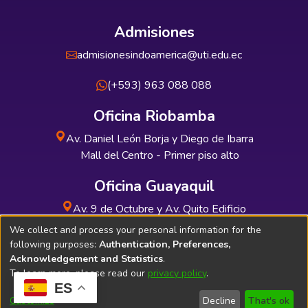
Admisiones
admisionesindoamerica@uti.edu.ec
(+593) 963 088 088
Oficina Riobamba
Av. Daniel León Borja y Diego de Ibarra
Mall del Centro - Primer piso alto
Oficina Guayaquil
Av. 9 de Octubre y Av. Quito Edificio
INDUAUTO - Planta baja
We collect and process your personal information for the
following purposes:
Authentication, Preferences,
Acknowledgement and Statistics
.
To learn more, please read our
privacy policy
.
ES
Soporte Técnico
Bibliolatino.com
Customize
Decline
That's ok