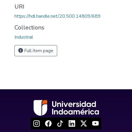
URI
https://hdl.handle.net/20.500.14809/689
Collections
Industrial
Full item page