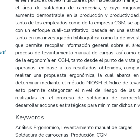
enfermedades osteo musculares por inadecuado manejo 
el área de soldadura de carrocerías, y cuyo mejora
aumento demostrable en la producción y productividad, e
tanto de los empleados como de la empresa CGM, se apl
con un enfoque cuali-cuantitativo, basada en una estrat
tanto en una investigación bibliográfica como la de inves
que permite recopilar información general sobre el ár
df
proceso de levantamiento manual de cargas, así como de
de la ergonomía en CGM, tanto desde el punto de vista g
operarios; en base a los resultados obtenidos, cumpli
realizar una propuesta ergonómica, la cual abarca en 
determinar mediante el método NIOSH el índice de leva
esto permite categorizar el nivel de riesgo de las a
realizadas en el proceso de soldadura de carrocerí
desarrollar acciones estratégicas para minimizar dichos ni
Keywords
Análisis Ergonomico
,
Levantamiento manual de cargas
,
Soldadura de carrocerias
,
Producción
,
CGM