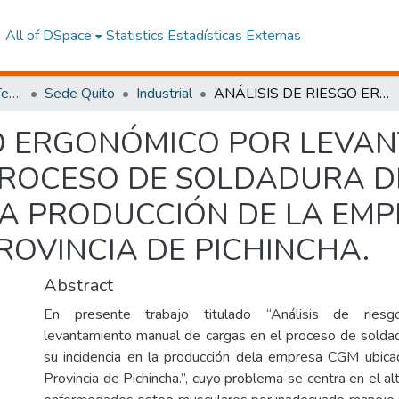
All of DSpace
Statistics
Estadísticas Externas
Facultad de Ingeniería y Tecnologías de la Información y la Comunicación
Sede Quito
Industrial
ANÁLISIS DE RIESGO ERGONÓMICO POR LEVANTAMIENTO MANUAL DE CARGAS EN EL PROCESO DE SOLDADURA DE CARROCERÍAS Y SU INCIDENCIA EN LA PRODUCCIÓN DE LA EMPRESA CGM UBICADA EN EL D.M. QUITO, PROVINCIA DE PICHINCHA.
GO ERGONÓMICO POR LEVA
PROCESO DE SOLDADURA D
 LA PRODUCCIÓN DE LA EM
PROVINCIA DE PICHINCHA.
Abstract
En presente trabajo titulado “Análisis de ries
levantamiento manual de cargas en el proceso de soldad
su incidencia en la producción dela empresa CGM ubica
Provincia de Pichincha.”, cuyo problema se centra en el a