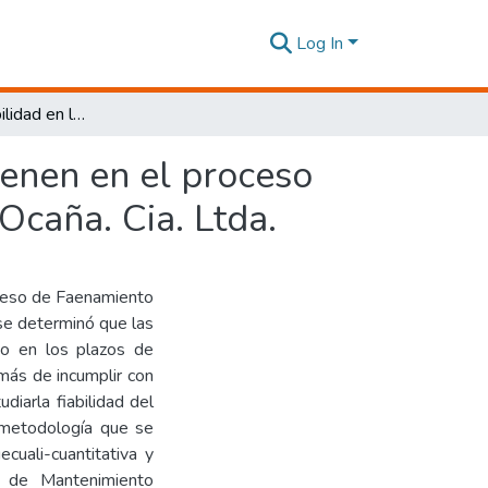
Log In
Estudio de la fiabilidad en las máquinas que intervienen en el proceso productivo en La Empresa de Faenamiento Bobino Ocaña. Cia. Ltda.
ienen en el proceso
caña. Cia. Ltda.
roceso de Faenamiento
se determinó que las
to en los plazos de
emás de incumplir con
diarla fiabilidad del
 metodología que se
ecuali-cuantitativa y
a de Mantenimiento