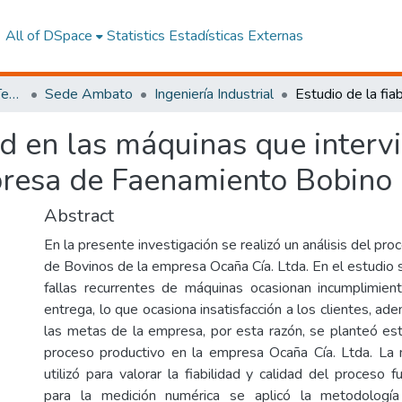
All of DSpace
Statistics
Estadísticas Externas
Facultad de Ingeniería y Tecnologías de la Información y la Comunicación
Sede Ambato
Ingeniería Industrial
dad en las máquinas que interv
resa de Faenamiento Bobino O
Abstract
En la presente investigación se realizó un análisis del p
de Bovinos de la empresa Ocaña Cía. Ltda. En el estudio 
fallas recurrentes de máquinas ocasionan incumplimien
entrega, lo que ocasiona insatisfacción a los clientes, ad
las metas de la empresa, por esta razón, se planteó estu
proceso productivo en la empresa Ocaña Cía. Ltda. La
utilizó para valorar la fiabilidad y calidad del proceso fu
para la medición numérica se aplicó la metodologí