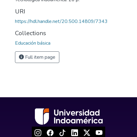
URI
https://hdl.handle.net/20.500.14809/7343
Collections
Educación básica
Full item page