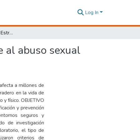
Log In
Creciendo protegidos: Estrategias educativas frente al abuso sexual infantil
e al abuso sexual
 afecta a millones de
radero en la vida de
co y físico. OBJETIVO
ficación y prevención
entornos seguros y
o de investigación
oratorio, el tipo de
lizaron criterios de