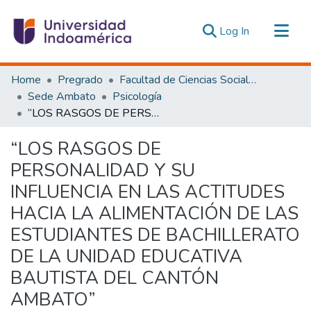
(current)
Log In
Communities & Collections
Home
Pregrado
Facultad de Ciencias Sociales y Humanas
All of DSpace
Sede Ambato
Psicología
“LOS RASGOS DE PERSONALIDAD Y SU INFLUENCIA EN LAS ACTITUDES HACIA LA ALIMENTACIÓN DE LAS ESTUDIANTES DE BACHILLERATO DE LA UNIDAD EDUCATIVA BAUTISTA DEL CANTÓN AMBATO”
Statistics
Estadísticas Externas
“LOS RASGOS DE
PERSONALIDAD Y SU
INFLUENCIA EN LAS ACTITUDES
HACIA LA ALIMENTACIÓN DE LAS
ESTUDIANTES DE BACHILLERATO
DE LA UNIDAD EDUCATIVA
BAUTISTA DEL CANTÓN
AMBATO”