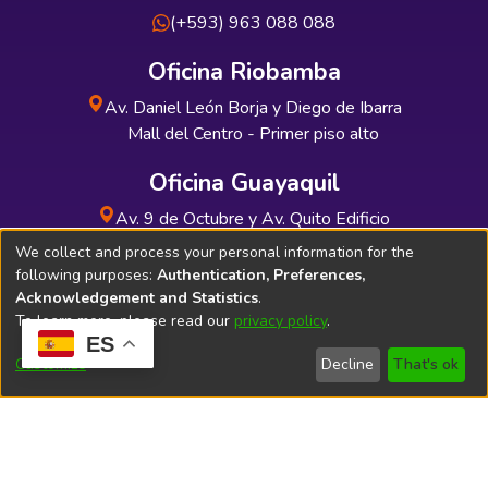
(+593) 963 088 088
Oficina Riobamba
Av. Daniel León Borja y Diego de Ibarra
Mall del Centro - Primer piso alto
Oficina Guayaquil
Av. 9 de Octubre y Av. Quito Edificio
INDUAUTO - Planta baja
We collect and process your personal information for the
following purposes:
Authentication, Preferences,
Acknowledgement and Statistics
.
To learn more, please read our
privacy policy
.
ES
Soporte Técnico
Bibliolatino.com
Customize
Decline
That's ok