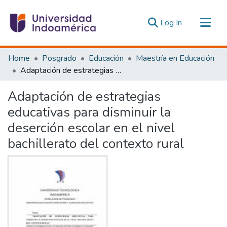
(current)
Log In
Communities & Collections
Home
Posgrado
Educación
Maestría en Educación
All of DSpace
Adaptación de estrategias educativas para disminuir la deserción escolar en el nivel bachillerato del contexto rural
Statistics
Adaptación de estrategias
Estadísticas Externas
educativas para disminuir la
deserción escolar en el nivel
bachillerato del contexto rural