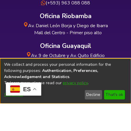
(+593) 963 088 088
Oficina Riobamba
Av. Daniel León Borja y Diego de Ibarra
Mall del Centro - Primer piso alto
Oficina Guayaquil
Av. 9 de Octubre y Av. Quito Edificio
INDUAUTO - Planta baja
We collect and process your personal information for the
following purposes:
Authentication, Preferences,
Acknowledgement and Statistics
.
To learn more, please read our
privacy policy
.
ES
Soporte Técnico
Bibliolatino.com
Customize
Decline
That's ok