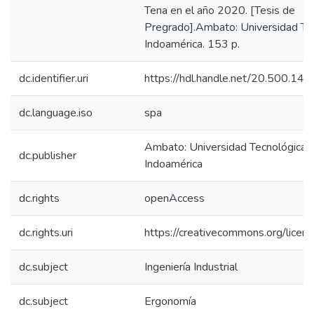
Tena en el año 2020. [Tesis de
Pregrado].Ambato: Universidad Te
Indoamérica. 153 p.
dc.identifier.uri
https://hdl.handle.net/20.500.1
dc.language.iso
spa
Ambato: Universidad Tecnológica
dc.publisher
Indoamérica
dc.rights
openAccess
dc.rights.uri
https://creativecommons.org/licens
dc.subject
Ingeniería Industrial
dc.subject
Ergonomía