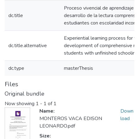
Proceso vivencial de aprendizaje pa
dc.title
desarrollo de la lectura comprensi
estudiantes con escolaridad inconc
Experiential learning process for t
dc.title.alternative
development of comprehensive rea
students with unfinished schooling
dc.type
masterThesis
Files
Original bundle
Now showing
1 - 1 of 1
Name:
Down
MONTEROS VACA EDISON
load
LEONARDO.pdf
Size: