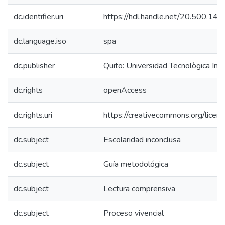
dc.identifier.uri
https://hdl.handle.net/20.500.1
dc.language.iso
spa
dc.publisher
Quito: Universidad Tecnològica In
dc.rights
openAccess
dc.rights.uri
https://creativecommons.org/licens
dc.subject
Escolaridad inconclusa
dc.subject
Guía metodológica
dc.subject
Lectura comprensiva
dc.subject
Proceso vivencial