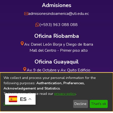
Admisiones
admisionesindoamerica@uti.edu.ec
(+593) 963 088 088
Oficina Riobamba
Av. Daniel León Borja y Diego de Ibarra
Mall del Centro - Primer piso alto
Oficina Guayaquil
Av. 9 de Octubre y Av. Quito Edificio
INDUAUTO - Planta baja
We collect and process your personal information for the
following purposes:
Authentication, Preferences,
Acknowledgement and Statistics
.
To learn more, please read our
privacy policy
.
ES
Soporte Técnico
Bibliolatino.com
Customize
Decline
That's ok